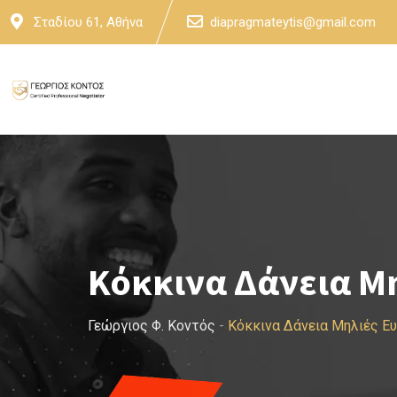
Skip
Σταδίου 61, Αθήνα
diapragmateytis@gmail.com
to
content
Κόκκινα Δάνεια Μη
Γεώργιος Φ. Κοντός
-
Κόκκινα Δάνεια Μηλιές Ε