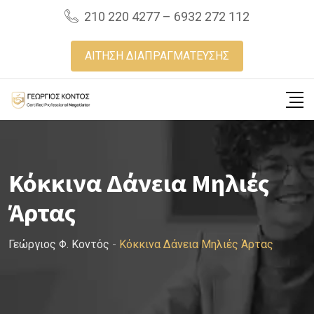
Skip
210 220 4277 – 6932 272 112
to
content
ΑΙΤΗΣΗ ΔΙΑΠΡΑΓΜΑΤΕΥΣΗΣ
Κόκκινα Δάνεια Μηλιές
Άρτας
Γεώργιος Φ. Κοντός
-
Κόκκινα Δάνεια Μηλιές Άρτας