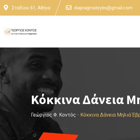
Skip
Σταδίου 61, Αθήνα
diapragmateytis@gmail.com
to
content
Κόκκινα Δάνεια Μ
Γεώργιος Φ. Κοντός
-
Κόκκινα Δάνεια Μηλιά Έβ