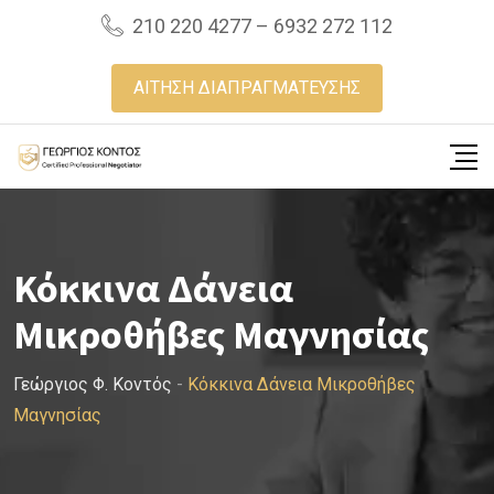
Skip
210 220 4277 – 6932 272 112
to
content
ΑΙΤΗΣΗ ΔΙΑΠΡΑΓΜΑΤΕΥΣΗΣ
Κόκκινα Δάνεια
Μικροθήβες Μαγνησίας
Γεώργιος Φ. Κοντός
-
Κόκκινα Δάνεια Μικροθήβες
Μαγνησίας