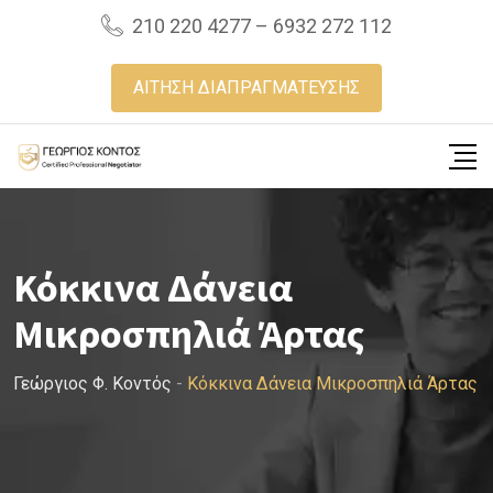
Skip
210 220 4277 – 6932 272 112
to
content
ΑΙΤΗΣΗ ΔΙΑΠΡΑΓΜΑΤΕΥΣΗΣ
Κόκκινα Δάνεια
Μικροσπηλιά Άρτας
Γεώργιος Φ. Κοντός
-
Κόκκινα Δάνεια Μικροσπηλιά Άρτας