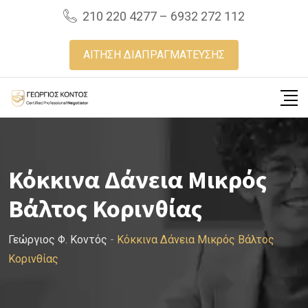
Skip
210 220 4277 – 6932 272 112
to
content
ΑΙΤΗΣΗ ΔΙΑΠΡΑΓΜΑΤΕΥΣΗΣ
Κόκκινα Δάνεια Μικρός
Βάλτος Κορινθίας
Γεώργιος Φ. Κοντός
-
Κόκκινα Δάνεια Μικρός Βάλτος
Κορινθίας