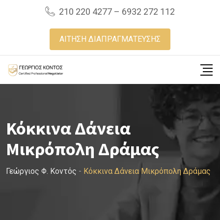
Skip
210 220 4277 – 6932 272 112
to
content
ΑΙΤΗΣΗ ΔΙΑΠΡΑΓΜΑΤΕΥΣΗΣ
Κόκκινα Δάνεια
Μικρόπολη Δράμας
Γεώργιος Φ. Κοντός
-
Κόκκινα Δάνεια Μικρόπολη Δράμας