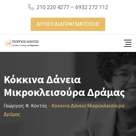
Skip
210 220 4277 – 6932 272 112
to
content
ΑΙΤΗΣΗ ΔΙΑΠΡΑΓΜΑΤΕΥΣΗΣ
Κόκκινα Δάνεια
Μικροκλεισούρα Δράμας
Γεώργιος Φ. Κοντός
-
Κόκκινα Δάνεια Μικροκλεισούρα
Δράμας