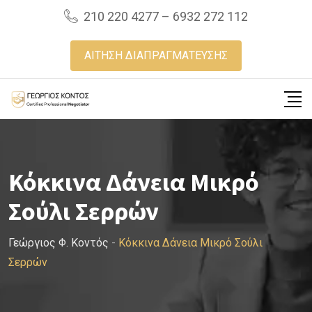
Skip
210 220 4277 – 6932 272 112
to
content
ΑΙΤΗΣΗ ΔΙΑΠΡΑΓΜΑΤΕΥΣΗΣ
Κόκκινα Δάνεια Μικρό
Σούλι Σερρών
Γεώργιος Φ. Κοντός
-
Κόκκινα Δάνεια Μικρό Σούλι
Σερρών