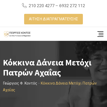
Skip
210 220 4277 – 6932 272 112
to
content
ΑΙΤΗΣΗ ΔΙΑΠΡΑΓΜΑΤΕΥΣΗΣ
Κόκκινα Δάνεια Μετόχι
Πατρών Αχαΐας
Γεώργιος Φ. Κοντός
-
Κόκκινα Δάνεια Μετόχι Πατρών
Αχαΐας