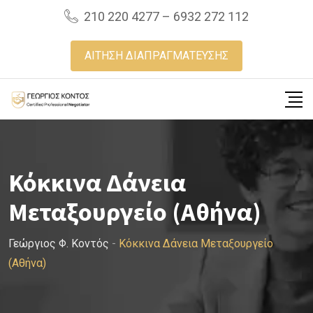
Skip
210 220 4277 – 6932 272 112
to
content
ΑΙΤΗΣΗ ΔΙΑΠΡΑΓΜΑΤΕΥΣΗΣ
Κόκκινα Δάνεια
Μεταξουργείο (Αθήνα)
Γεώργιος Φ. Κοντός
-
Κόκκινα Δάνεια Μεταξουργείο
(Αθήνα)