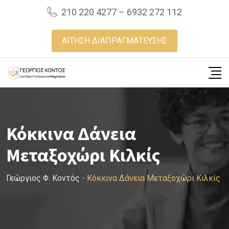
Skip
210 220 4277 – 6932 272 112
to
content
ΑΙΤΗΣΗ ΔΙΑΠΡΑΓΜΑΤΕΥΣΗΣ
Κόκκινα Δάνεια
Μεταξοχώρι Κιλκίς
Γεώργιος Φ. Κοντός
-
Κόκκινα Δάνεια Μεταξοχώρι Κιλκίς