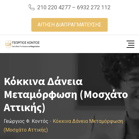
Skip
210 220 4277 – 6932 272 112
to
content
ΑΙΤΗΣΗ ΔΙΑΠΡΑΓΜΑΤΕΥΣΗΣ
Κόκκινα Δάνεια
Μεταμόρφωση (Μοσχάτο
Αττικής)
Γεώργιος Φ. Κοντός
-
Κόκκινα Δάνεια Μεταμόρφωση
(Μοσχάτο Αττικής)