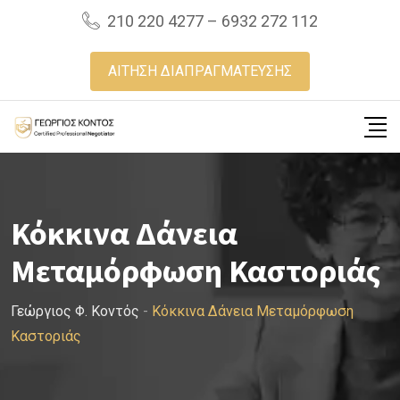
Skip
210 220 4277 – 6932 272 112
to
content
ΑΙΤΗΣΗ ΔΙΑΠΡΑΓΜΑΤΕΥΣΗΣ
Κόκκινα Δάνεια
Μεταμόρφωση Καστοριάς
Γεώργιος Φ. Κοντός
-
Κόκκινα Δάνεια Μεταμόρφωση
Καστοριάς