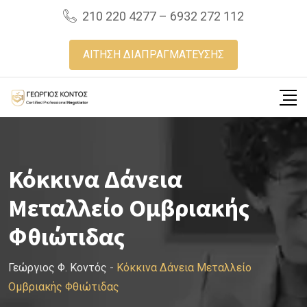
Skip
210 220 4277 – 6932 272 112
to
content
ΑΙΤΗΣΗ ΔΙΑΠΡΑΓΜΑΤΕΥΣΗΣ
Κόκκινα Δάνεια
Μεταλλείο Ομβριακής
Φθιώτιδας
Γεώργιος Φ. Κοντός
-
Κόκκινα Δάνεια Μεταλλείο
Ομβριακής Φθιώτιδας