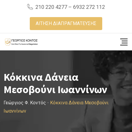
Skip
210 220 4277 – 6932 272 112
to
content
ΑΙΤΗΣΗ ΔΙΑΠΡΑΓΜΑΤΕΥΣΗΣ
Κόκκινα Δάνεια
Μεσοβούνι Ιωαννίνων
Γεώργιος Φ. Κοντός
-
Κόκκινα Δάνεια Μεσοβούνι
Ιωαννίνων