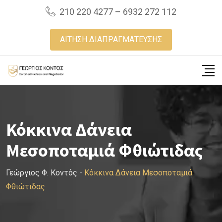
Skip
210 220 4277 – 6932 272 112
to
content
ΑΙΤΗΣΗ ΔΙΑΠΡΑΓΜΑΤΕΥΣΗΣ
Κόκκινα Δάνεια
Μεσοποταμιά Φθιώτιδας
Γεώργιος Φ. Κοντός
-
Κόκκινα Δάνεια Μεσοποταμιά
Φθιώτιδας