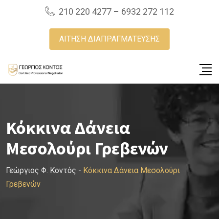
Skip
210 220 4277 – 6932 272 112
to
content
ΑΙΤΗΣΗ ΔΙΑΠΡΑΓΜΑΤΕΥΣΗΣ
Κόκκινα Δάνεια
Μεσολούρι Γρεβενών
Γεώργιος Φ. Κοντός
-
Κόκκινα Δάνεια Μεσολούρι
Γρεβενών