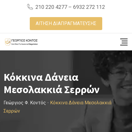
Skip
210 220 4277 – 6932 272 112
to
content
ΑΙΤΗΣΗ ΔΙΑΠΡΑΓΜΑΤΕΥΣΗΣ
Κόκκινα Δάνεια
Μεσολακκιά Σερρών
Γεώργιος Φ. Κοντός
-
Κόκκινα Δάνεια Μεσολακκιά
Σερρών