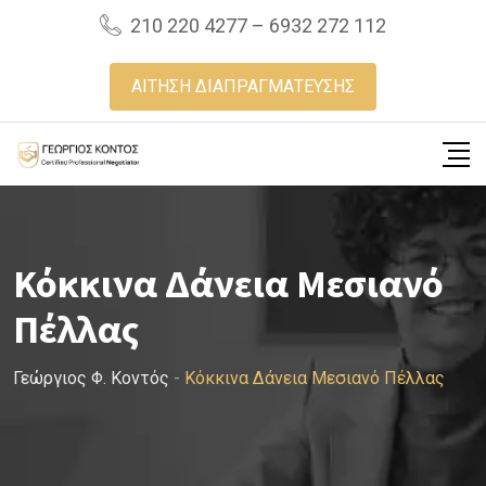
Skip
210 220 4277 – 6932 272 112
to
content
ΑΙΤΗΣΗ ΔΙΑΠΡΑΓΜΑΤΕΥΣΗΣ
Κόκκινα Δάνεια Μεσιανό
Πέλλας
Γεώργιος Φ. Κοντός
-
Κόκκινα Δάνεια Μεσιανό Πέλλας