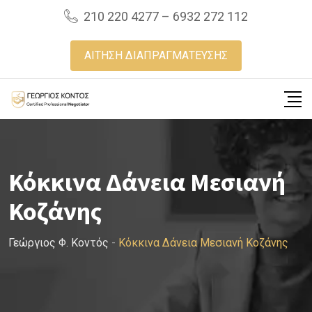
Skip
210 220 4277 – 6932 272 112
to
content
ΑΙΤΗΣΗ ΔΙΑΠΡΑΓΜΑΤΕΥΣΗΣ
Κόκκινα Δάνεια Μεσιανή
Κοζάνης
Γεώργιος Φ. Κοντός
-
Κόκκινα Δάνεια Μεσιανή Κοζάνης