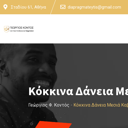
Skip
Σταδίου 61, Αθήνα
diapragmateytis@gmail.com
to
content
Κόκκινα Δάνεια Μ
Γεώργιος Φ. Κοντός
-
Κόκκινα Δάνεια Μεσιά Κα