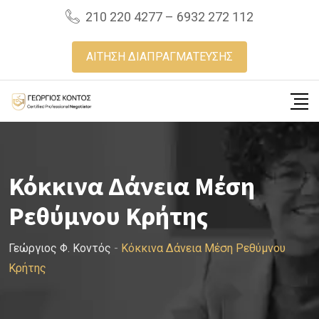
Skip
210 220 4277 – 6932 272 112
to
content
ΑΙΤΗΣΗ ΔΙΑΠΡΑΓΜΑΤΕΥΣΗΣ
Κόκκινα Δάνεια Μέση
Ρεθύμνου Κρήτης
Γεώργιος Φ. Κοντός
-
Κόκκινα Δάνεια Μέση Ρεθύμνου
Κρήτης