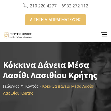
Skip
210 220 4277 – 6932 272 112
to
content
ΑΙΤΗΣΗ ΔΙΑΠΡΑΓΜΑΤΕΥΣΗΣ
Κόκκινα Δάνεια Μέσα
Λασίθι Λασιθίου Κρήτης
Γεώργιος Φ. Κοντός
-
Κόκκινα Δάνεια Μέσα Λασίθι
Λασιθίου Κρήτης