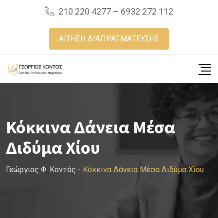
Skip
210 220 4277 – 6932 272 112
to
content
ΑΙΤΗΣΗ ΔΙΑΠΡΑΓΜΑΤΕΥΣΗΣ
Κόκκινα Δάνεια Μέσα
Διδύμα Χίου
Γεώργιος Φ. Κοντός
-
Κόκκινα Δάνεια Μέσα Διδύμα Χίου