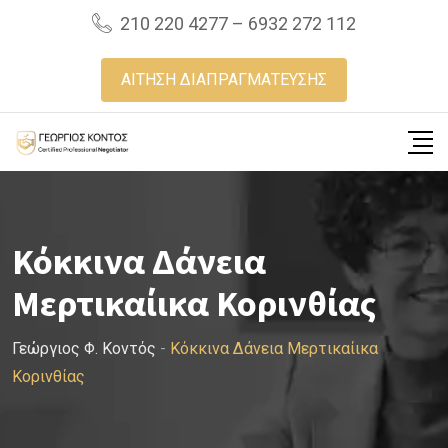
Skip
210 220 4277 – 6932 272 112
to
content
ΑΙΤΗΣΗ ΔΙΑΠΡΑΓΜΑΤΕΥΣΗΣ
Κόκκινα Δάνεια
Μερτικαίικα Κορινθίας
Γεώργιος Φ. Κοντός
-
Κόκκινα Δάνεια Μερτικαίικα
Κορινθίας