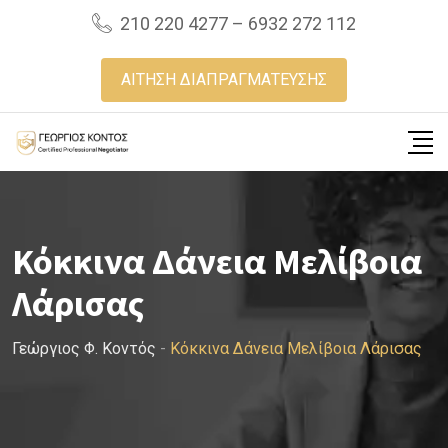
Skip
210 220 4277 – 6932 272 112
to
content
ΑΙΤΗΣΗ ΔΙΑΠΡΑΓΜΑΤΕΥΣΗΣ
Κόκκινα Δάνεια Μελίβοια
Λάρισας
Γεώργιος Φ. Κοντός
-
Κόκκινα Δάνεια Μελίβοια Λάρισας