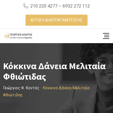
Skip
210 220 4277 – 6932 272 112
to
content
ΑΙΤΗΣΗ ΔΙΑΠΡΑΓΜΑΤΕΥΣΗΣ
Κόκκινα Δάνεια Μελιταία
Φθιώτιδας
Γεώργιος Φ. Κοντός
-
Κόκκινα Δάνεια Μελιταία
Φθιώτιδας