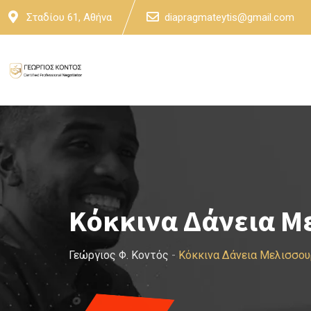
Skip
Σταδίου 61, Αθήνα
diapragmateytis@gmail.com
to
content
Κόκκινα Δάνεια Μ
Γεώργιος Φ. Κοντός
-
Κόκκινα Δάνεια Μελισσο