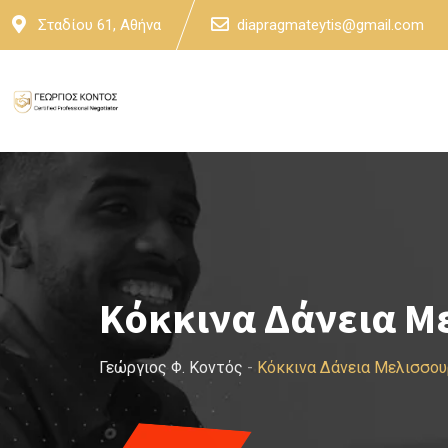
Skip
Σταδίου 61, Αθήνα
diapragmateytis@gmail.com
to
content
Κόκκινα Δάνεια Μ
Γεώργιος Φ. Κοντός
-
Κόκκινα Δάνεια Μελισσου