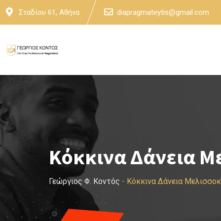
Skip
Σταδίου 61, Αθήνα
diapragmateytis@gmail.com
to
content
Κόκκινα Δάνεια Μ
Γεώργιος Φ. Κοντός
-
Κόκκινα Δάνεια Μελισσο