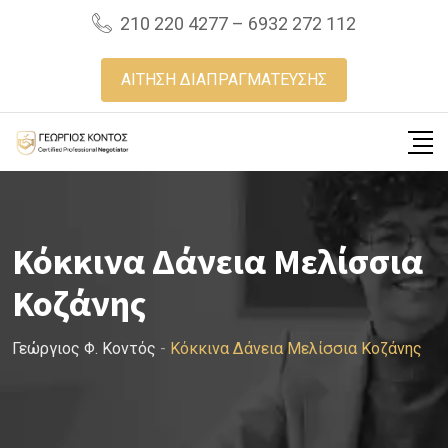
Skip
210 220 4277 – 6932 272 112
to
content
ΑΙΤΗΣΗ ΔΙΑΠΡΑΓΜΑΤΕΥΣΗΣ
Κόκκινα Δάνεια Μελίσσια
Κοζάνης
Γεώργιος Φ. Κοντός
-
Κόκκινα Δάνεια Μελίσσια Κοζάνης