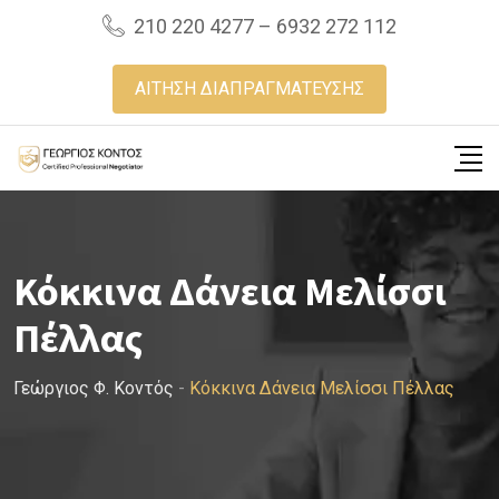
Skip
210 220 4277 – 6932 272 112
to
content
ΑΙΤΗΣΗ ΔΙΑΠΡΑΓΜΑΤΕΥΣΗΣ
Κόκκινα Δάνεια Μελίσσι
Πέλλας
Γεώργιος Φ. Κοντός
-
Κόκκινα Δάνεια Μελίσσι Πέλλας