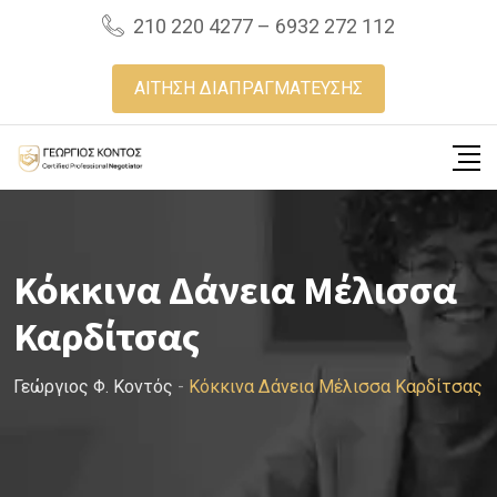
Skip
210 220 4277 – 6932 272 112
to
content
ΑΙΤΗΣΗ ΔΙΑΠΡΑΓΜΑΤΕΥΣΗΣ
Κόκκινα Δάνεια Μέλισσα
Καρδίτσας
Γεώργιος Φ. Κοντός
-
Κόκκινα Δάνεια Μέλισσα Καρδίτσας