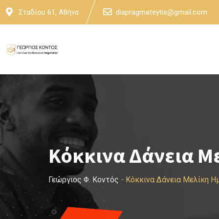
Skip
Σταδίου 61, Αθήνα
diapragmateytis@gmail.com
to
content
Κόκκινα Δάνεια Μ
Γεώργιος Φ. Κοντός
-
Κόκκινα Δάνεια Μελίκη Η