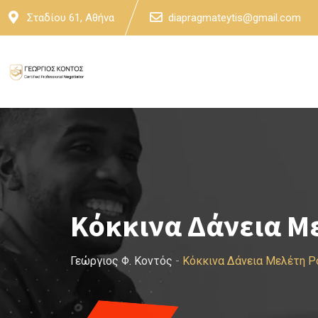
Skip
Σταδίου 61, Αθήνα
diapragmateytis@gmail.com
to
content
Κόκκινα Δάνεια Μ
Γεώργιος Φ. Κοντός
-
Κόκκινα Δάνεια Μελέτη 