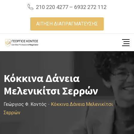
Skip
210 220 4277 – 6932 272 112
to
content
ΑΙΤΗΣΗ ΔΙΑΠΡΑΓΜΑΤΕΥΣΗΣ
Κόκκινα Δάνεια
Μελενικίτσι Σερρών
Γεώργιος Φ. Κοντός
-
Κόκκινα Δάνεια Μελενικίτσι
Σερρών