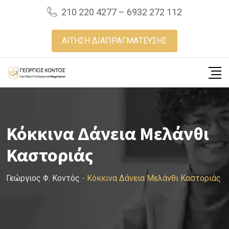
Skip
210 220 4277 – 6932 272 112
to
content
ΑΙΤΗΣΗ ΔΙΑΠΡΑΓΜΑΤΕΥΣΗΣ
Κόκκινα Δάνεια Μελάνθι
Καστοριάς
Γεώργιος Φ. Κοντός
-
Κόκκινα Δάνεια Μελάνθι Καστοριάς