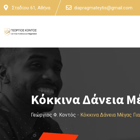
Skip
Σταδίου 61, Αθήνα
diapragmateytis@gmail.com
to
content
Κόκκινα Δάνεια Μ
Γεώργιος Φ. Κοντός
-
Κόκκινα Δάνεια Μέγας Γι