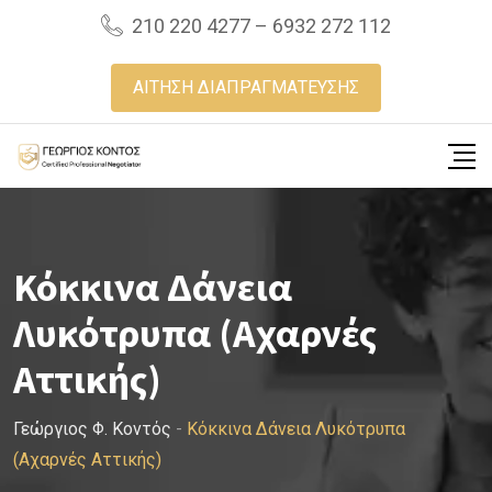
Skip
210 220 4277 – 6932 272 112
to
content
ΑΙΤΗΣΗ ΔΙΑΠΡΑΓΜΑΤΕΥΣΗΣ
Κόκκινα Δάνεια
Λυκότρυπα (Αχαρνές
Αττικής)
Γεώργιος Φ. Κοντός
-
Κόκκινα Δάνεια Λυκότρυπα
(Αχαρνές Αττικής)