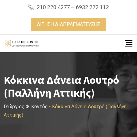
Skip
210 220 4277 – 6932 272 112
to
content
ΑΙΤΗΣΗ ΔΙΑΠΡΑΓΜΑΤΕΥΣΗΣ
Κόκκινα Δάνεια Λουτρό
(Παλλήνη Αττικής)
Γεώργιος Φ. Κοντός
-
Κόκκινα Δάνεια Λουτρό (Παλλήνη
Αττικής)