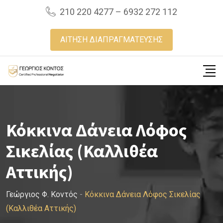
Skip
210 220 4277 – 6932 272 112
to
content
ΑΙΤΗΣΗ ΔΙΑΠΡΑΓΜΑΤΕΥΣΗΣ
Κόκκινα Δάνεια Λόφος
Σικελίας (Καλλιθέα
Αττικής)
Γεώργιος Φ. Κοντός
-
Κόκκινα Δάνεια Λόφος Σικελίας
(Καλλιθέα Αττικής)