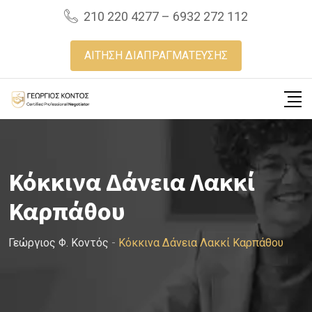
Skip
210 220 4277 – 6932 272 112
to
content
ΑΙΤΗΣΗ ΔΙΑΠΡΑΓΜΑΤΕΥΣΗΣ
Κόκκινα Δάνεια Λακκί
Καρπάθου
Γεώργιος Φ. Κοντός
-
Κόκκινα Δάνεια Λακκί Καρπάθου