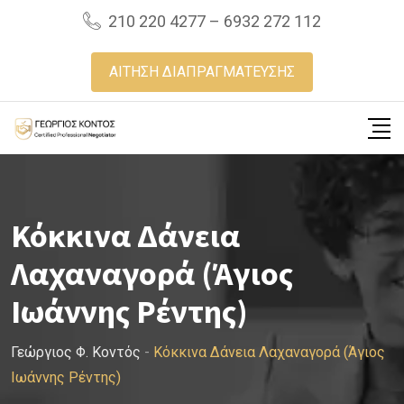
Skip
210 220 4277 – 6932 272 112
to
content
ΑΙΤΗΣΗ ΔΙΑΠΡΑΓΜΑΤΕΥΣΗΣ
Κόκκινα Δάνεια
Λαχαναγορά (Άγιος
Ιωάννης Ρέντης)
Γεώργιος Φ. Κοντός
-
Κόκκινα Δάνεια Λαχαναγορά (Άγιος
Ιωάννης Ρέντης)