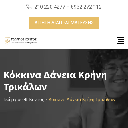
Skip
210 220 4277 – 6932 272 112
to
content
ΑΙΤΗΣΗ ΔΙΑΠΡΑΓΜΑΤΕΥΣΗΣ
Κόκκινα Δάνεια Κρήνη
Τρικάλων
Γεώργιος Φ. Κοντός
-
Κόκκινα Δάνεια Κρήνη Τρικάλων