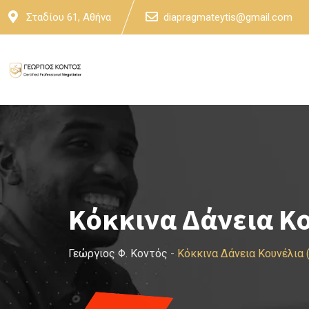
Skip
Σταδίου 61, Αθήνα
diapragmateytis@gmail.com
to
content
Κόκκινα Δάνεια Κο
Γεώργιος Φ. Κοντός
-
Κόκκινα Δάνεια Κουνέλια 