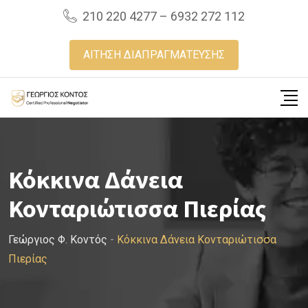
Skip
210 220 4277 – 6932 272 112
to
content
ΑΙΤΗΣΗ ΔΙΑΠΡΑΓΜΑΤΕΥΣΗΣ
Κόκκινα Δάνεια
Κονταριώτισσα Πιερίας
Γεώργιος Φ. Κοντός
-
Κόκκινα Δάνεια Κονταριώτισσα
Πιερίας