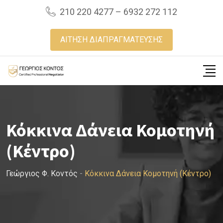
Skip
210 220 4277 – 6932 272 112
to
content
ΑΙΤΗΣΗ ΔΙΑΠΡΑΓΜΑΤΕΥΣΗΣ
Κόκκινα Δάνεια Κομοτηνή
(Κέντρο)
Γεώργιος Φ. Κοντός
-
Κόκκινα Δάνεια Κομοτηνή (Κέντρο)