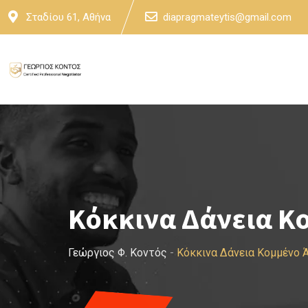
Skip
Σταδίου 61, Αθήνα
diapragmateytis@gmail.com
to
content
Κόκκινα Δάνεια Κ
Γεώργιος Φ. Κοντός
-
Κόκκινα Δάνεια Κομμένο 