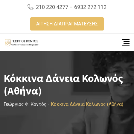
Skip
210 220 4277 – 6932 272 112
to
content
ΑΙΤΗΣΗ ΔΙΑΠΡΑΓΜΑΤΕΥΣΗΣ
Κόκκινα Δάνεια Κολωνός
(Αθήνα)
Γεώργιος Φ. Κοντός
-
Κόκκινα Δάνεια Κολωνός (Αθήνα)